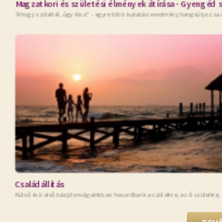
Magzatkori és születési élmények átírása - Gyengéd 
"Ahogy születtél, úgy élsz!" - egyre több kutatási eredmény hangsúlyozza
Családállítás
Külső és belső tulajdonságainkban hasonlítunk a szüleikre, az ő szüleikre,