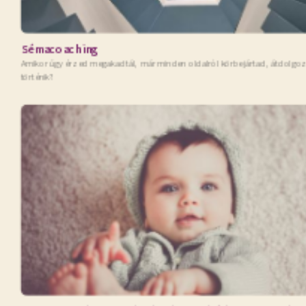
Sémacoaching
Amikor úgy érzed megakadtál, már minden oldalról körbejártad, átdolgo
történik?