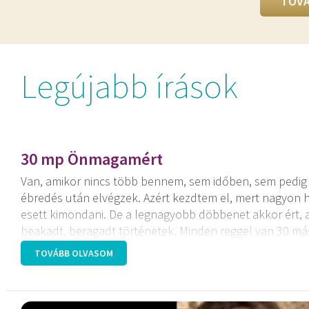
TOVÁ
Legújabb írások
30 mp Önmagamért
Van, amikor nincs több bennem, sem időben, sem pedig e
ébredés után elvégzek. Azért kezdtem el, mert nagyon h
esett kimondani. De a legnagyobb döbbenet akkor ért, 
beakadt, beragadt történetek. Minden reggel van 30 m
létezést Neked!
TOVÁBB OLVASOM