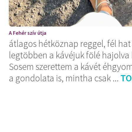
A Fehér szív útja
átlagos hétköznap reggel, fél ha
legtöbben a kávéjuk fölé hajolva
Sosem szerettem a kávét éhgyomo
a gondolata is, mintha csak ...
TO