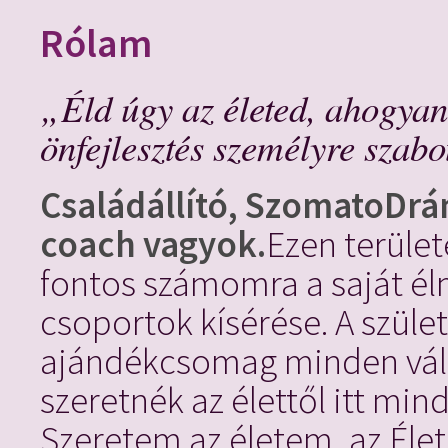
Rólam
„Éld úgy az életed, ahogyan
önfejlesztés személyre szab
Családállító, SzomatoDrám
coach vagyok.
Ezen terüle
fontos számomra a saját él
csoportok kísérése. A szüle
ajándékcsomag minden vált
szeretnék az élettől itt min
Szeretem az életem, az Élet