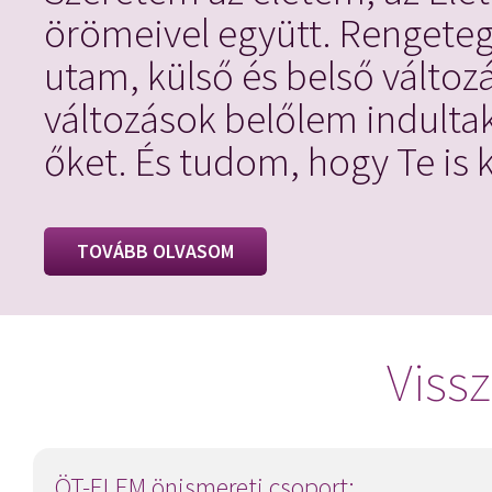
örömeivel együtt. Rengeteg
utam, külső és belső válto
változások belőlem indultak
őket. És tudom, hogy Te is 
TOVÁBB OLVASOM
Viss
ÖT-ELEM önismereti csoport: