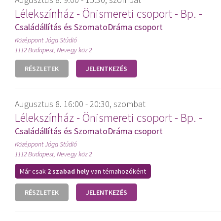
Lélekszínház - Önismereti csoport - Bp. -
Családállítás és SzomatoDráma csoport
Középpont Jóga Stúdió
1112 Budapest, Nevegy köz 2
RÉSZLETEK
JELENTKEZÉS
Augusztus 8. 16:00 - 20:30, szombat
Lélekszínház - Önismereti csoport - Bp. -
Családállítás és SzomatoDráma csoport
Középpont Jóga Stúdió
1112 Budapest, Nevegy köz 2
Már csak
2 szabad hely
van témahozóként
RÉSZLETEK
JELENTKEZÉS