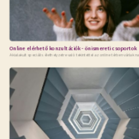
Online elérhető konzultációk - önismereti csoportok
A kialakult speciális élethelyzetre való tekintettel az online térben várlak 