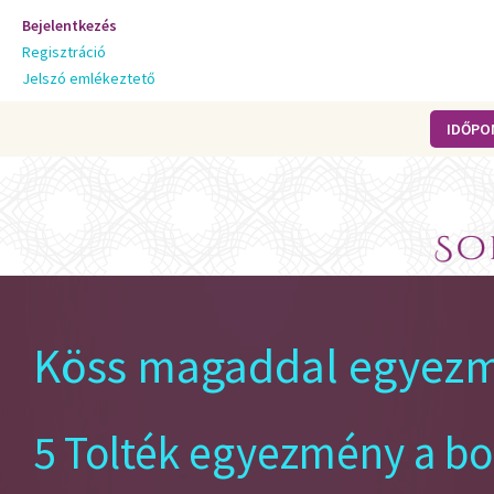
Bejelentkezés
Regisztráció
Jelszó emlékeztető
IDŐPO
Köss magaddal egyezm
5 Tolték egyezmény a b