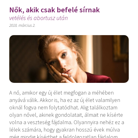
Nők, akik csak befelé sírnak
vetélés és abortusz után
2018. március 2.
A nő, amikor egy új élet megfogan a méhében
anyává válik. Akkor is, ha ez az új élet valamilyen
oknál fogva nem folytatódhat. Alig találkoztam
olyan nővel, akinek gondolatait, álmait ne kísérte
volna a veszteség fájdalma. Olyannyira nehéz ez a
lélek számára, hogy gyakran hosszú évek múlva
még mindig kísérthet a feldolgozatlan fájdalom.