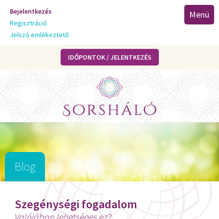
Bejelentkezés
Menü
Regisztráció
Jelszó emlékeztető
IDŐPONTOK / JELENTKEZÉS
Blog
Szegénységi fogadalom
Valójában lehetséges ez?