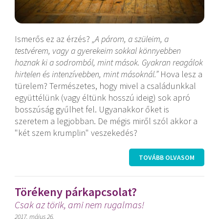
Ismerős ez az érzés?
„A
párom, a szüleim, a
testvérem, vagy a gyerekeim sokkal könnyebben
hoznak ki a sodromból, mint mások.
Gyakran reagálok
hirtelen és intenzívebben, mint másoknál.”
Hova lesz a
türelem? Természetes, hogy mivel a családunkkal
együttélünk (vagy éltünk hosszú ideig) sok apró
bosszúság gyűlhet fel. Ugyanakkor őket is
szeretem a legjobban. De mégis miről szól akkor a
"két szem krumplin" veszekedés?
TOVÁBB OLVASOM
Törékeny párkapcsolat?
Csak az törik, ami nem rugalmas!
2017. május 26.