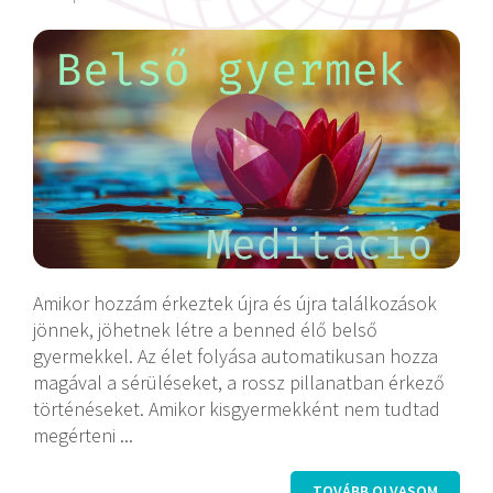
Amikor hozzám érkeztek újra és újra találkozások
jönnek, jöhetnek létre a benned élő belső
gyermekkel. Az élet folyása automatikusan hozza
magával a sérüléseket, a rossz pillanatban érkező
történéseket. Amikor kisgyermekként nem tudtad
megérteni ...
TOVÁBB OLVASOM