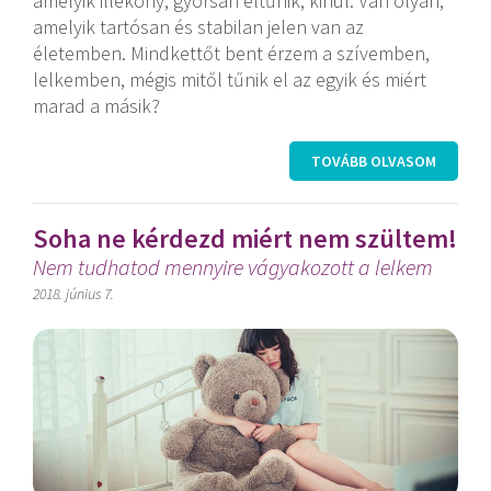
amelyik illékony, gyorsan eltűnik, kihül. Van olyan,
amelyik tartósan és stabilan jelen van az
életemben. Mindkettőt bent érzem a szívemben,
lelkemben, mégis mitől tűnik el az egyik és miért
marad a másik?
TOVÁBB OLVASOM
Soha ne kérdezd miért nem szültem!
Nem tudhatod mennyire vágyakozott a lelkem
2018. június 7.