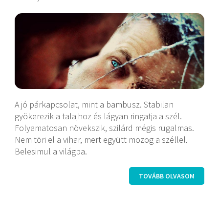
A jó párkapcsolat, mint a bambusz. Stabilan
gyökerezik a talajhoz és lágyan ringatja a szél.
Folyamatosan növekszik, szilárd mégis rugalmas.
Nem töri el a vihar, mert együtt mozog a széllel.
Belesimul a világba.
TOVÁBB OLVASOM