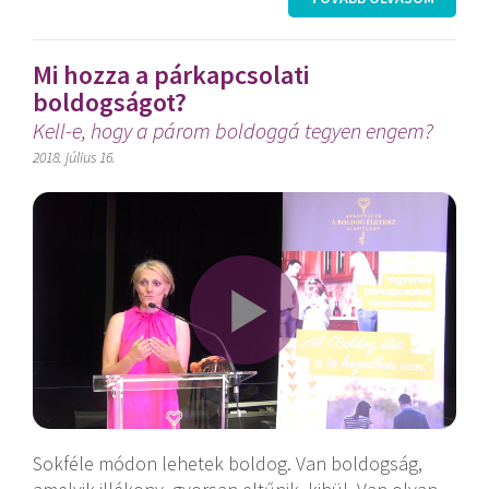
Mi hozza a párkapcsolati
boldogságot?
Kell-e, hogy a párom boldoggá tegyen engem?
2018. július 16.
Sokféle módon lehetek boldog. Van boldogság,