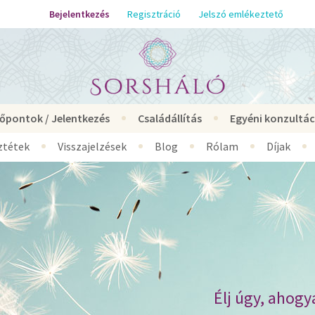
Bejelentkezés
Regisztráció
Jelszó emlékeztető
dőpontok / Jelentkezés
Családállítás
Egyéni konzultác
ztétek
Visszajelzések
Blog
Rólam
Díjak
Élj úgy, ahogy