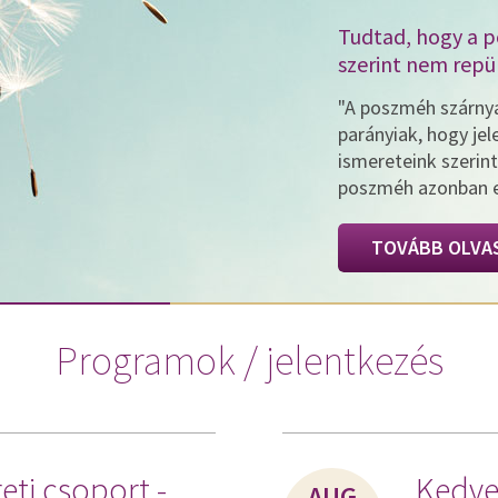
Tudtad, hogy a 
szerint nem repü
"A poszméh szárnya
parányiak, hogy je
ismereteink szerin
poszméh azonban ez
TOVÁBB OLVA
Programok / jelentkezés
eti csoport -
Kedve
AUG