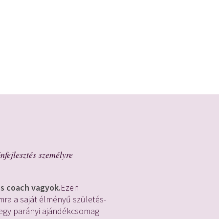
nfejlesztés személyre
ss coach vagyok.
Ezen
ra a saját élményű születés-
t egy parányi ajándékcsomag