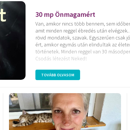
30 mp Önmagamért
Van, amikor nincs több bennem, sem időben,
amit minden reggel ébredés után elvégzek. 
rövid mondatok, szavak. Egyszerűen csak j
ért, amikor egymás után elindultak az élet
történetek. Minden reggel van 30 másodper
Csodás létezést Neked!
TOVÁBB OLVASOM