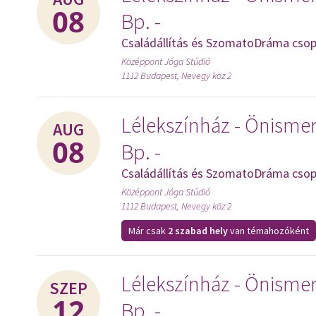
08
Bp. -
Családállítás és SzomatoDráma csop
Középpont Jóga Stúdió
1112 Budapest, Nevegy köz 2
Lélekszínház - Önismer
AUG
08
Bp. -
Családállítás és SzomatoDráma csop
Középpont Jóga Stúdió
1112 Budapest, Nevegy köz 2
Már csak
2 szabad hely
van témahozóként
Lélekszínház - Önismer
SZEP
12
Bp. -