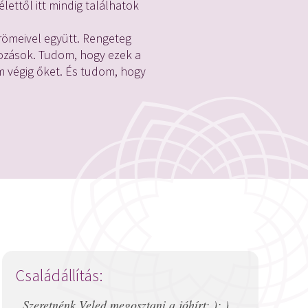
ettől itt mindig találhatok
örömeivel együtt. Rengeteg
tozások. Tudom, hogy ezek a
m végig őket. És tudom, hogy
Családállítás:
„Szeretnénk Veled megosztani a jóhírt: ): )