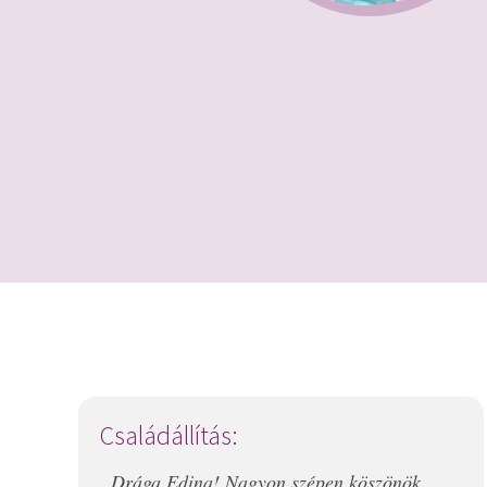
Családállítás:
„Drága Edina! Nagyon szépen köszönök