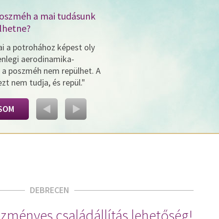
poszméh a mai tudásunk
lhetne?
i a potrohához képest oly
lenlegi aerodinamika-
t a poszméh nem repülhet. A
t nem tudja, és repül."
SOM
DEBRECEN
zményes családállítás lehetőség!