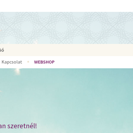
ió
Kapcsolat
WEBSHOP
an szeretnél!