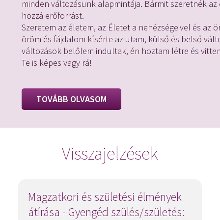
minden változásunk alapmintája. Bármit szeretnék az él
hozzá erőforrást.
Szeretem az életem, az Életet a nehézségeivel és az 
öröm és fájdalom kísérte az utam, külső és belső vál
változások belőlem indultak, én hoztam létre és vitte
Te is képes vagy rá!
TOVÁBB OLVASOM
Visszajelzések
Magzatkori és születési élmények
átírása - Gyengéd szülés/születés: