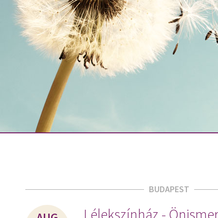
BUDAPEST
Lélekszínház - Önismer
AUG