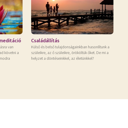
meditáció
Családállítás
ásra van
Külső és belső tulajdonságainkban hasonlítunk a
ad követni a
szüleikre, az ő szüleikre, örököltük őket. De mi a
ámodra
helyzet a döntéseinkkel, az életünkkel?