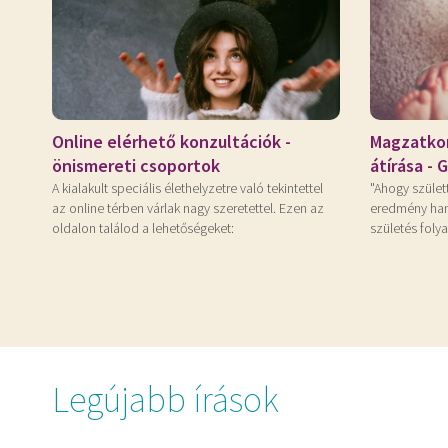
Online elérhető konzultációk -
Magzatkor
önismereti csoportok
átírása -
A kialakult speciális élethelyzetre való tekintettel
"Ahogy születt
az online térben várlak nagy szeretettel. Ezen az
eredmény han
oldalon találod a lehetőségeket:
születés foly
Legújabb írások