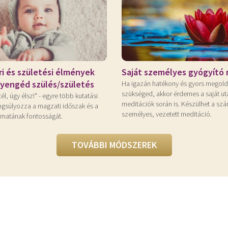
Saját személyes gyógyító 
i és születési élmények
 Gyengéd szülés/születés
Ha igazán hatékony és gyors megold
szükséged, akkor érdemes a saját ut
él, úgy élsz!" - egyre több kutatási
meditációk során is. Készülhet a sz
gsúlyozza a magzati időszak és a
személyes, vezetett meditáció.
amatának fontosságát.
TOVÁBBI MÓDSZEREK