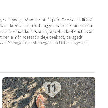
 sem pedig erőben, mint fél perc. Ez az a meditáció,
Azért kezdtem el, mert nagyon hatottak rám ezek a
ól esett kimondani. De a legnagyobb döbbenet akkor
emben a már hosszabb ideje beakadt, beragadt
ced önmagadra, ebben egészen biztos vagyok ; ).