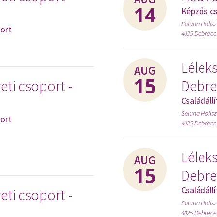
14
Képzős c
Soluna Holisz
ort
4025 Debrecen
Léleks
AUG
15
eti csoport -
Debre
Családáll
Soluna Holisz
ort
4025 Debrecen
Léleks
AUG
15
Debre
Családáll
eti csoport -
Soluna Holisz
4025 Debrecen